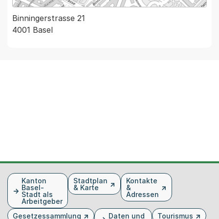
Binningerstrasse 21
4001 Basel
Fusszeile
Kanton
Stadtplan
Kontakte
Basel-
& Karte
&
Stadt als
Adressen
Arbeitgeber
Gesetzessammlung
Daten und
Tourismus