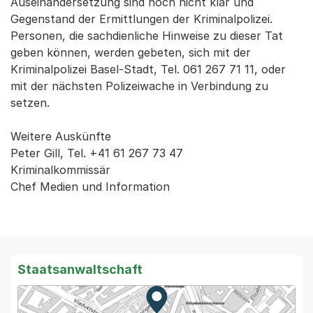
Auseinandersetzung sind noch nicht klar und
Gegenstand der Ermittlungen der Kriminalpolizei.
Personen, die sachdienliche Hinweise zu dieser Tat
geben können, werden gebeten, sich mit der
Kriminalpolizei Basel-Stadt, Tel. 061 267 71 11, oder
mit der nächsten Polizeiwache in Verbindung zu
setzen.
Weitere Auskünfte
Peter Gill, Tel. +41 61 267 73 47
Kriminalkommissär
Chef Medien und Information
Staatsanwaltschaft
Zur Karte von MapBS.
Externer Link, wird in einem