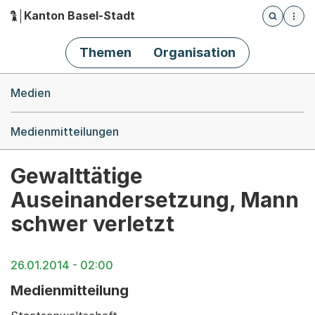
Kanton Basel-Stadt
Öffnet die
(Dieser Link führt zur Startseite)
Hauptnavigation
Themen
Organisation
Breadcrumb-Navigation
Medien
Medienmitteilungen
Gewalttätige
Auseinandersetzung, Mann
schwer verletzt
26.01.2014 - 02:00
Medienmitteilung