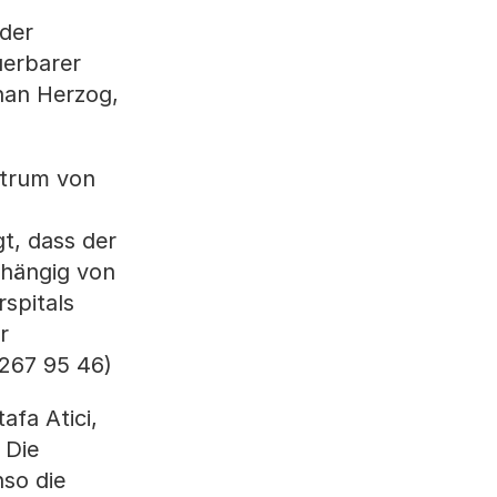
 der
uerbarer
han Herzog,
ntrum von
gt, dass der
bhängig von
spitals
r
 267 95 46)
fa Atici,
 Die
so die