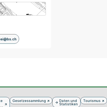
arte von MapBS.
ner Link, wird in einem neuen Tab oder Fenster geöffnet
lei@bs.ch
te
Gesetzessammlung
Daten und
Tourismus
Statistiken