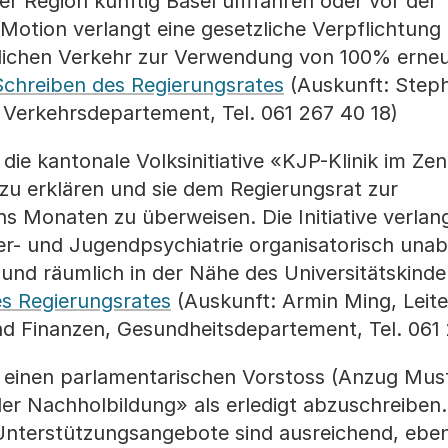
der Region künftig Basel umfahren oder vor der
otion verlangt eine gesetzliche Verpflichtung
tlichen Verkehr zur Verwendung von 100% erne
Schreiben des Regierungsrates
(Auskunft: Step
 Verkehrsdepartement, Tel. 061 267 40 18)
die kantonale Volksinitiative «KJP-Klinik im Ze
g zu erklären und sie dem Regierungsrat zur
hs Monaten zu überweisen. Die Initiative verlan
er- und Jugendpsychiatrie organisatorisch una
und räumlich in der Nähe des Universitätskinder
s Regierungsrates
(Auskunft: Armin Ming, Leite
d Finanzen, Gesundheitsdepartement, Tel. 061
einen parlamentarischen Vorstoss (Anzug Musta
er Nachholbildung» als erledigt abzuschreiben.
Unterstützungsangebote sind ausreichend, eben