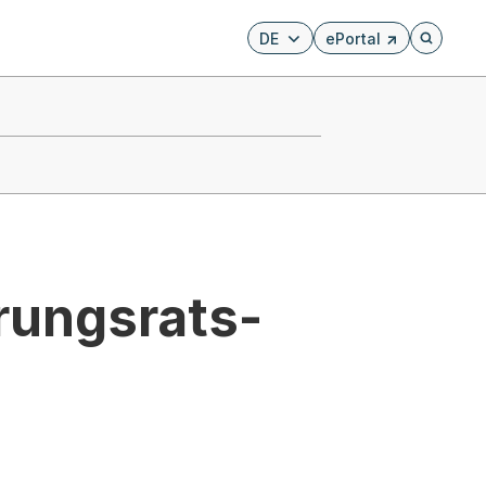
DE
ePortal
Externer Link, wird i
Öffnet di
rungsrats-