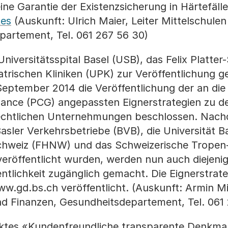
ine Garantie der Existenzsicherung in Härtefälle
tes
(Auskunft: Ulrich Maier, Leiter Mittelschule
partement, Tel. 061 267 56 30)
Universitätsspital Basel (USB), das Felix Platter-
atrischen Kliniken (UPK) zur Veröffentlichung 
eptember 2014 die Veröffentlichung der an die 
nance (PCG) angepassten Eignerstrategien zu d
-rechtlichen Unternehmungen beschlossen. Nach
Basler Verkehrsbetriebe (BVB), die Universität Ba
hweiz (FHNW) und das Schweizerische Tropen-
veröffentlicht wurden, werden nun auch diejenig
fentlichkeit zugänglich gemacht. Die Eignerstra
.gd.bs.ch veröffentlicht. (Auskunft: Armin Mi
d Finanzen, Gesundheitsdepartement, Tel. 061
ektes «Kundenfreundliche transparente Denkma