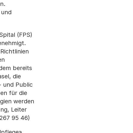
n.
n und
Spital (FPS)
genehmigt.
Richtlinien
en
dem bereits
sel, die
 und Public
en für die
tegien werden
ng, Leiter
 267 95 46)
lpflege»