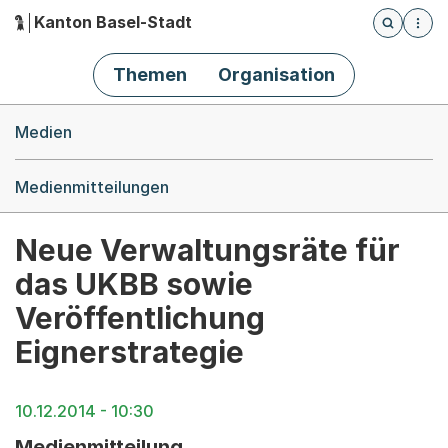
Kanton Basel-Stadt
Öffnet die
(Dieser Link führt zur Startseite)
Hauptnavigation
Themen
Organisation
Breadcrumb-Navigation
Medien
Medienmitteilungen
Neue Verwaltungsräte für
das UKBB sowie
Veröffentlichung
Eignerstrategie
10.12.2014 - 10:30
Medienmitteilung