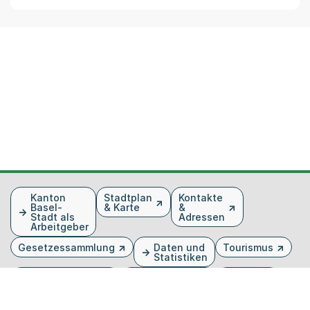
Fusszeile
Kanton
Stadtplan
Kontakte
Basel-
& Karte
&
Stadt als
Adressen
Arbeitgeber
Gesetzessammlung
Daten und
Tourismus
Statistiken
Veranstaltungen
Publikationen
Medien
Kantonsblatt
Bilddatenbank
Organigramm