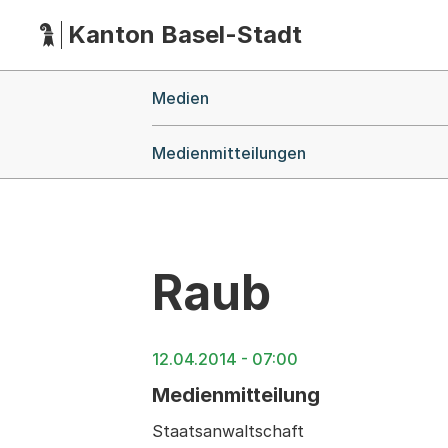
Kanton Basel-Stadt
Hauptnavigation
(Dieser Link führt zur Startseite)
Breadcrumb-Navigation
Medien
Medienmitteilungen
Raub
12.04.2014 - 07:00
Medienmitteilung
Staatsanwaltschaft