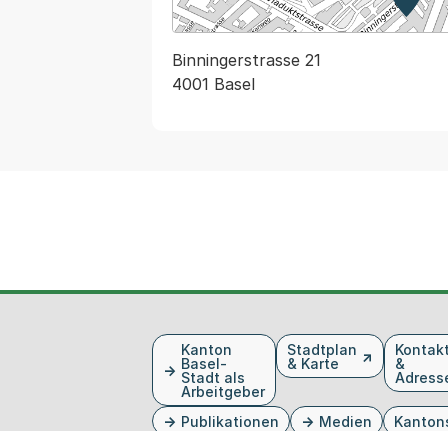
Zur K
Exter
Binningerstrasse 21
4001 Basel
Fusszeile
Kanton
Stadtplan
Kontak
Basel-
& Karte
&
Stadt als
Adress
Arbeitgeber
Publikationen
Medien
Kanton