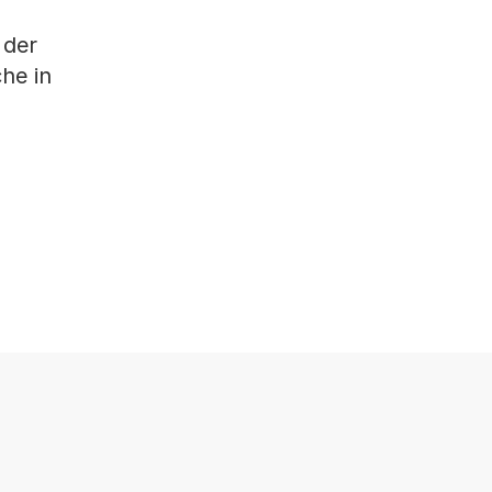
 der
che in