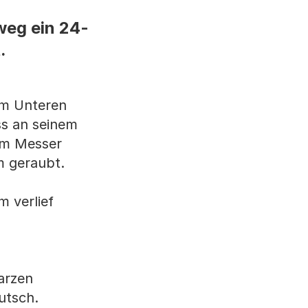
weg ein 24-
.
 am Unteren
ss an seinem
em Messer
m geraubt.
m verlief
arzen
utsch.