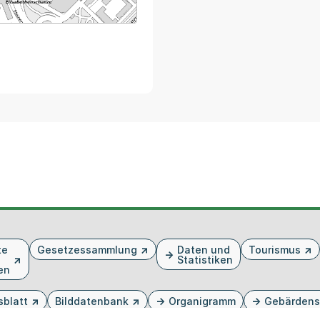
arte von MapBS.
ner Link, wird in einem neuen Tab oder Fenster geöffnet
te
Gesetzessammlung
Daten und
Tourismus
Statistiken
en
sblatt
Bilddatenbank
Organigramm
Gebärdens