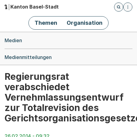
Kanton Basel-Stadt
Öffnet die
(Dieser Link führt zur Startseite)
Hauptnavigation
Themen
Organisation
Breadcrumb-Navigation
Medien
Medienmitteilungen
Regierungsrat
verabschiedet
Vernehmlassungsentwurf
zur Totalrevision des
Gerichtsorganisationsgesetz
26.02.2014 - 09:32