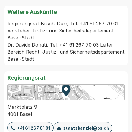
Weitere Auskünfte
Regierungsrat Baschi Dürr, Tel. +41 61 267 70 01 
Vorsteher Justiz- und Sicherheitsdepartement 
Basel-Stadt

Dr. Davide Donati, Tel. +41 61 267 70 03 Leiter 
Bereich Recht, Justiz- und Sicherheitsdepartement 
Basel-Stadt
Regierungsrat
Zur Karte von MapBS.
Externer Link, wird in einem
Marktplatz 9
4001 Basel
+41 61 267 81 81
staatskanzlei@bs.ch