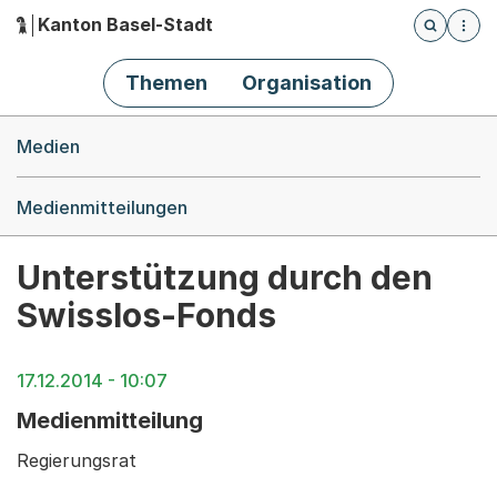
Kanton Basel-Stadt
Öffnet die
(Dieser Link führt zur Startseite)
Hauptnavigation
Themen
Organisation
Breadcrumb-Navigation
Medien
Medienmitteilungen
Unterstützung durch den
Swisslos-Fonds
17.12.2014 - 10:07
Medienmitteilung
Regierungsrat