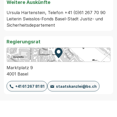
Weitere Auskünfte
Ursula Hartenstein, Telefon +41 (0)61 267 70 90 
Leiterin Swisslos-Fonds Basel-Stadt Justiz- und 
Sicherheitsdepartement
Regierungsrat
Zur Karte von MapBS.
Externer Link, wird in einem
Marktplatz 9
4001 Basel
+41 61 267 81 81
staatskanzlei@bs.ch