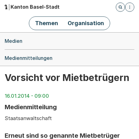
Kanton Basel-Stadt
Öffnet die
(Dieser Link führt zur Startseite)
Hauptnavigation
Themen
Organisation
Breadcrumb-Navigation
Medien
Medienmitteilungen
Vorsicht vor Mietbetrügern
16.01.2014 - 09:00
Medienmitteilung
Staatsanwaltschaft
Erneut sind so genannte Mietbetrüger