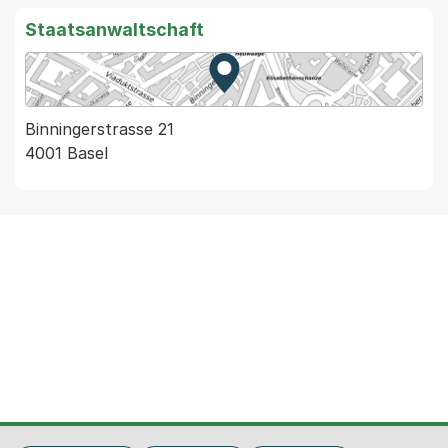
Staatsanwaltschaft
Zur Karte von MapBS.
Externer Link, wird in einem
Binningerstrasse 21
4001 Basel