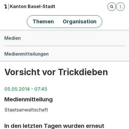
Kanton Basel-Stadt
Öffnet die
(Dieser Link führt zur Startseite)
Hauptnavigation
Themen
Organisation
Breadcrumb-Navigation
Medien
Medienmitteilungen
Vorsicht vor Trickdieben
05.05.2014 - 07:45
Medienmitteilung
Staatsanwaltschaft
In den letzten Tagen wurden erneut