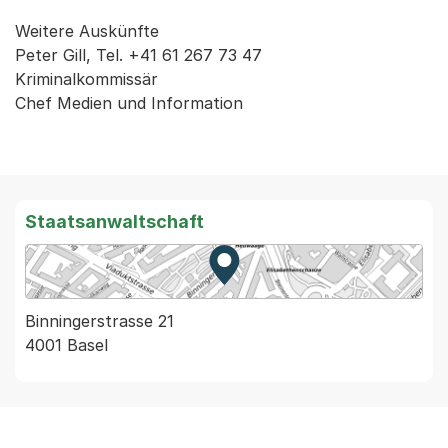
Weitere Auskünfte
Peter Gill, Tel. +41 61 267 73 47
Kriminalkommissär
Chef Medien und Information
Staatsanwaltschaft
Zur Karte von MapBS.
Externer Link, wird in einem
Binningerstrasse 21
4001 Basel