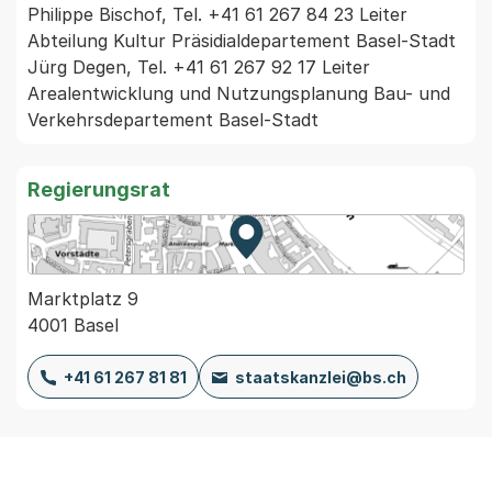
Philippe Bischof, Tel. +41 61 267 84 23 Leiter 
Abteilung Kultur Präsidialdepartement Basel-Stadt

Jürg Degen, Tel. +41 61 267 92 17 Leiter 
Arealentwicklung und Nutzungsplanung Bau- und 
Verkehrsdepartement Basel-Stadt 
Regierungsrat
Zur Karte von MapBS.
Externer Link, wird in einem
Marktplatz 9
4001 Basel
+41 61 267 81 81
staatskanzlei@bs.ch