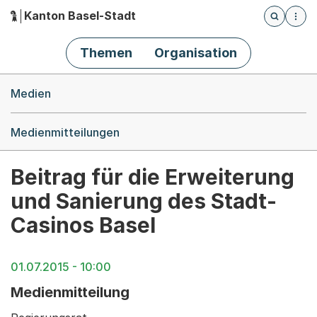
Kanton Basel-Stadt
Öffnet die
(Dieser Link führt zur Startseite)
Hauptnavigation
Themen
Organisation
Breadcrumb-Navigation
Medien
Medienmitteilungen
Beitrag für die Erweiterung
und Sanierung des Stadt-
Casinos Basel
01.07.2015 - 10:00
Medienmitteilung