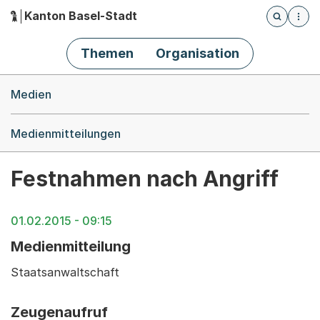
Kanton Basel-Stadt
Öffnet die
(Dieser Link führt zur Startseite)
Hauptnavigation
Themen
Organisation
Breadcrumb-Navigation
Medien
Medienmitteilungen
Festnahmen nach Angriff
01.02.2015 - 09:15
Medienmitteilung
Staatsanwaltschaft
Zeugenaufruf