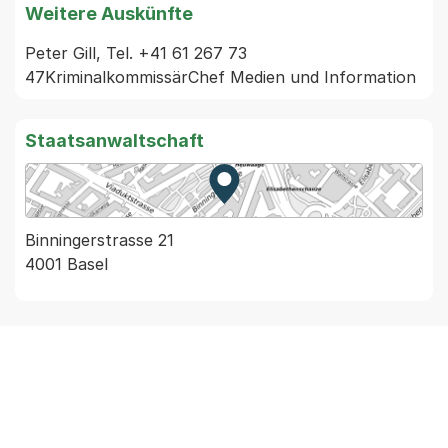
Weitere Auskünfte
Peter Gill, Tel. +41 61 267 73 
47KriminalkommissärChef Medien und Information
Staatsanwaltschaft
Zur Karte von MapBS.
Externer Link, wird in einem
Binningerstrasse 21
4001 Basel