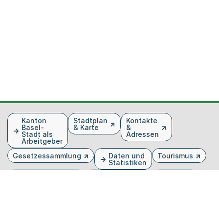
Fusszeile
Kanton
Stadtplan
Kontakte
Basel-
& Karte
&
Stadt als
Adressen
Arbeitgeber
Gesetzessammlung
Daten und
Tourismus
Statistiken
Veranstaltungen
Publikationen
Medien
Kantonsblatt
Bilddatenbank
Organigramm
Gebärdensprache