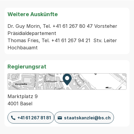
Weitere Auskünfte
Dr. Guy Morin, Tel. +41 61 267 80 47 Vorsteher 
Präsidialdepartement

Thomas Fries, Tel. +41 61 267 94 21  Stv. Leiter 
Hochbauamt 
Regierungsrat
Zur Karte von MapBS.
Externer Link, wird in einem
Marktplatz 9
4001 Basel
+41 61 267 81 81
staatskanzlei@bs.ch