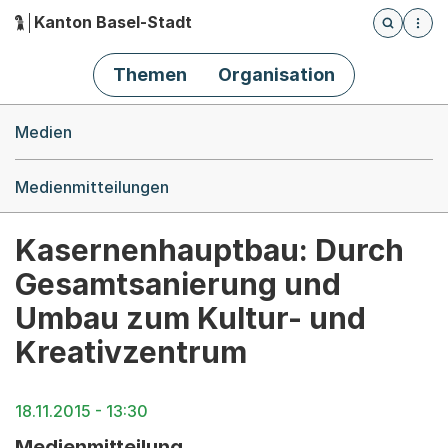
Kanton Basel-Stadt
Öffnet die
(Dieser Link führt zur Startseite)
Hauptnavigation
Themen
Organisation
Breadcrumb-Navigation
Medien
Medienmitteilungen
Kasernenhauptbau: Durch
Gesamtsanierung und
Umbau zum Kultur- und
Kreativzentrum
18.11.2015 - 13:30
Medienmitteilung