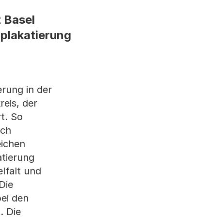
t Basel
nplakatierung
erung in der
reis, der
t. So
uch
eichen
atierung
lfalt und
Die
ei den
. Die