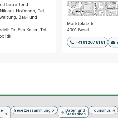
nd betreffend 
 Niklaus Hofmann, Tel. 
waltung, Bau- und 
Marktplatz 9
4001 Basel
: Dr. Eva Keller, Tel. 
litik, 
+41 61 267 81 81
te
Gesetzessammlung
Daten und
Tourismus
Statistiken
en