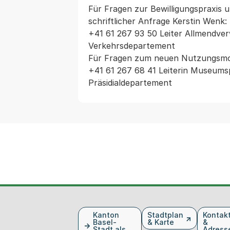
Für Fragen zur Bewilligungspraxis u
schriftlicher Anfrage Kerstin Wenk:
+41 61 267 93 50 Leiter Allmendver
Verkehrsdepartement

Für Fragen zum neuen Nutzungsmodell
+41 61 267 68 41 Leiterin Museumspo
Präsidialdepartement
Fusszeile
Kanton
Stadtplan
Kontak
Basel-
& Karte
&
Stadt als
Adress