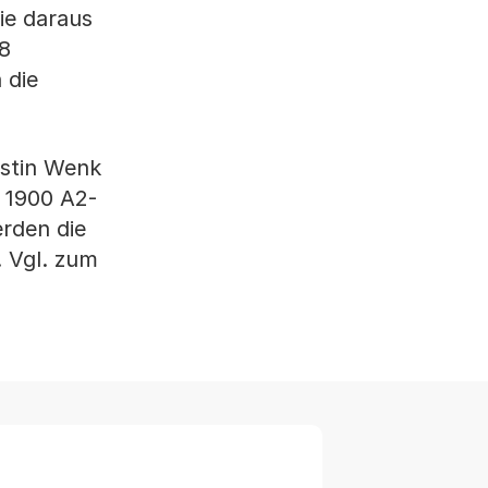
ie daraus
8
 die
rstin Wenk
5 1900 A2-
erden die
. Vgl. zum