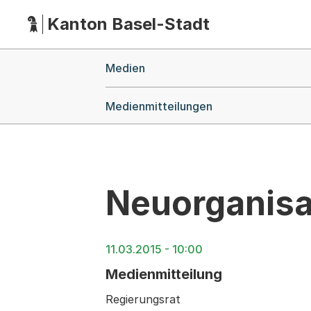
Kanton Basel-Stadt
Hauptnavigation
(Dieser Link führt zur Startseite)
Breadcrumb-Navigation
Medien
Medienmitteilungen
Neuorganisat
11.03.2015 - 10:00
Medienmitteilung
Regierungsrat