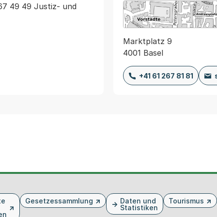
67 49 49 Justiz- und 
Marktplatz 9
4001 Basel
+41 61 267 81 81
te
Gesetzessammlung
Daten und
Tourismus
Statistiken
en