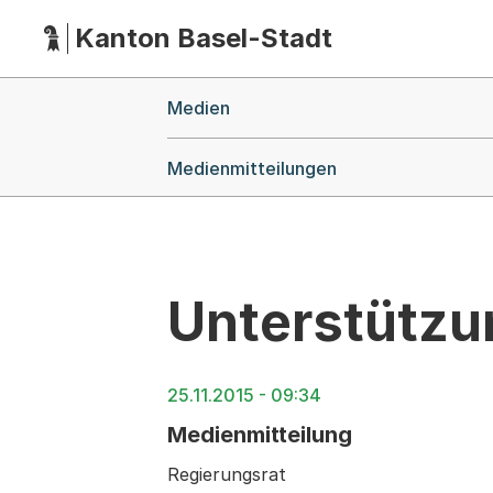
Kanton Basel-Stadt
Hauptnavigation
(Dieser Link führt zur Startseite)
Breadcrumb-Navigation
Medien
Medienmitteilungen
Unterstützu
25.11.2015 - 09:34
Medienmitteilung
Regierungsrat