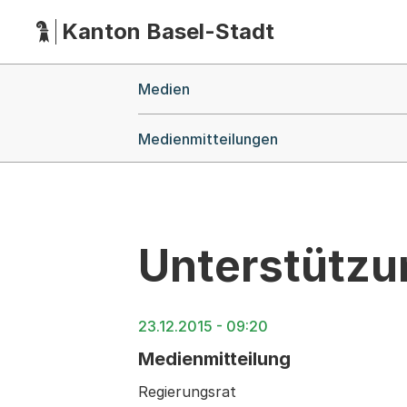
Kanton Basel-Stadt
Hauptnavigation
(Dieser Link führt zur Startseite)
Breadcrumb-Navigation
Medien
Medienmitteilungen
Unterstützu
23.12.2015 - 09:20
Medienmitteilung
Regierungsrat