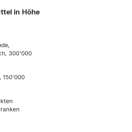
ttel in Höhe
nde,
ach, 300'000
, 150'000
ekten
Franken