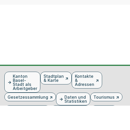
Fusszeile
Kanton
Stadtplan
Kontakte
Basel-
& Karte
&
Stadt als
Adressen
Arbeitgeber
Gesetzessammlung
Daten und
Tourismus
Statistiken
Veranstaltungen
Publikationen
Medien
Kantonsblatt
Bilddatenbank
Organigramm
Gebärdensprache