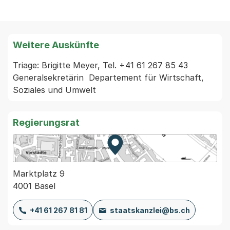
Weitere Auskünfte
Triage: Brigitte Meyer, Tel. +41 61 267 85 43 
Generalsekretärin  Departement für Wirtschaft, 
Soziales und Umwelt 
Regierungsrat
Zur Karte von MapBS.
Externer Link, wird in einem
Marktplatz 9
4001 Basel
+41 61 267 81 81
staatskanzlei@bs.ch