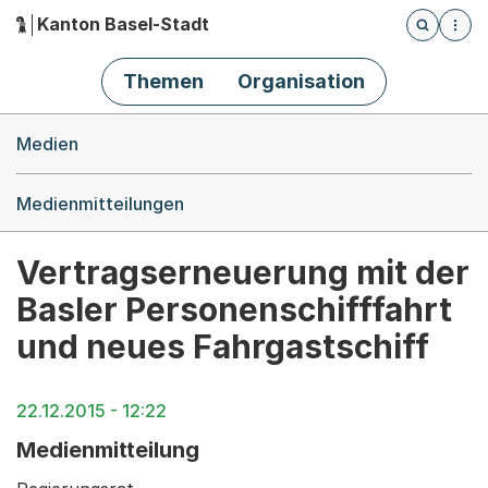
Kanton Basel-Stadt
Öffnet die
(Dieser Link führt zur Startseite)
Hauptnavigation
Themen
Organisation
Breadcrumb-Navigation
Medien
Medienmitteilungen
Vertragserneuerung mit der
Basler Personenschifffahrt
und neues Fahrgastschiff
22.12.2015 - 12:22
Medienmitteilung