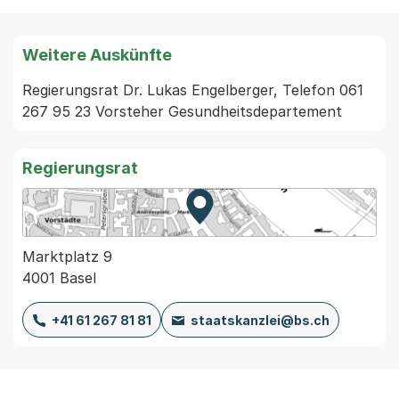
Weitere Auskünfte
Regierungsrat Dr. Lukas Engelberger, Telefon 061 
267 95 23 Vorsteher Gesundheitsdepartement
Regierungsrat
Zur Karte von MapBS.
Externer Link, wird in einem
Marktplatz 9
4001 Basel
+41 61 267 81 81
staatskanzlei@bs.ch