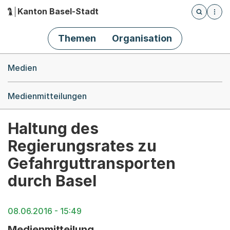
Kanton Basel-Stadt
Öffnet die
(Dieser Link führt zur Startseite)
Hauptnavigation
Themen
Organisation
Breadcrumb-Navigation
Medien
Medienmitteilungen
Haltung des
Regierungsrates zu
Gefahrguttransporten
durch Basel
08.06.2016 - 15:49
Medienmitteilung