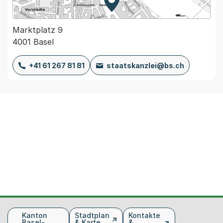
Zur Karte von MapBS.
Externer Link, wird in einem
Marktplatz 9
4001 Basel
+41 61 267 81 81
staatskanzlei@bs.ch
Fusszeile
Kanton
Stadtplan
Kontakte
Basel-
& Karte
&