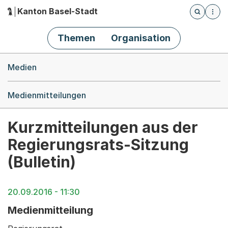
Kanton Basel-Stadt
Öffnet die
(Dieser Link führt zur Startseite)
Hauptnavigation
Themen
Organisation
Breadcrumb-Navigation
Medien
Medienmitteilungen
Kurzmitteilungen aus der
Regierungsrats-Sitzung
(Bulletin)
20.09.2016 - 11:30
Medienmitteilung