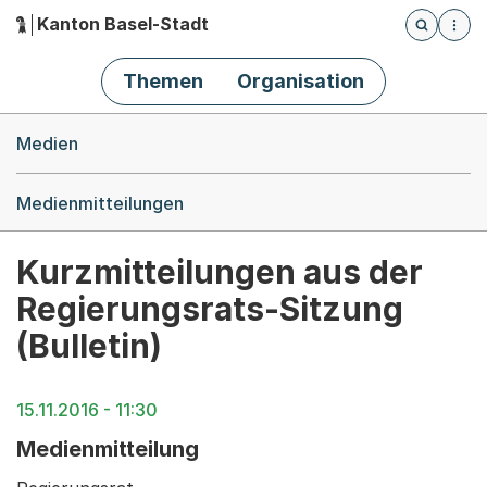
Kanton Basel-Stadt
Öffnet die
(Dieser Link führt zur Startseite)
Hauptnavigation
Themen
Organisation
Breadcrumb-Navigation
Medien
Medienmitteilungen
Kurzmitteilungen aus der
Regierungsrats-Sitzung
(Bulletin)
15.11.2016 - 11:30
Medienmitteilung