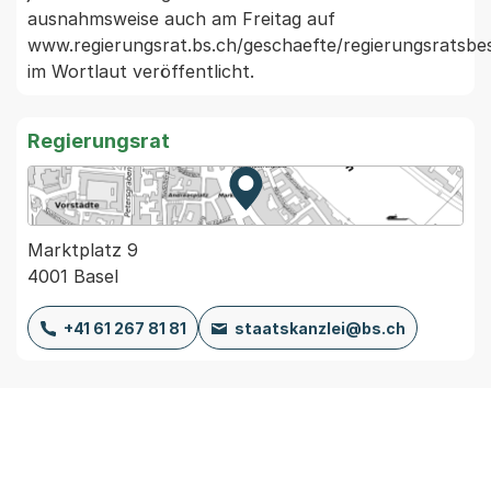
ausnahmsweise auch am Freitag auf 
www.regierungsrat.bs.ch/geschaefte/regierungsratsbes
im Wortlaut veröffentlicht. 
Regierungsrat
Zur Karte von MapBS.
Externer Link, wird in einem
Marktplatz 9
4001 Basel
+41 61 267 81 81
staatskanzlei@bs.ch