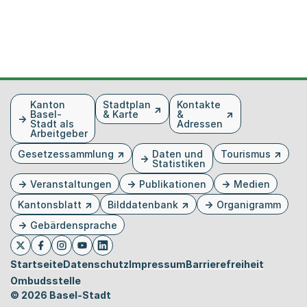
Fusszeile
Kanton
Stadtplan
Kontakte
Basel-
& Karte
&
Stadt als
Adressen
Arbeitgeber
Gesetzessammlung
Daten und
Tourismus
Statistiken
Veranstaltungen
Publikationen
Medien
Kantonsblatt
Bilddatenbank
Organigramm
Gebärdensprache
Externer Link, wird in einem neuen Tab oder Fenster 
Externer Link, wird in einem neuen Tab oder Fe
Externer Link, wird in einem neuen Tab od
Externer Link, wird in einem neuen Tab 
Externer Link, wird in einem neuen 
Twitter
Facebook
Instagram
Youtube
Linkedin
Startseite
Datenschutz
Impressum
Barrierefreiheit
Ombudsstelle
© 2026 Basel-Stadt