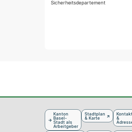
Fusszeile
Kanton
Stadtplan
Kontak
Basel-
& Karte
&
Stadt als
Adress
Arbeitgeber