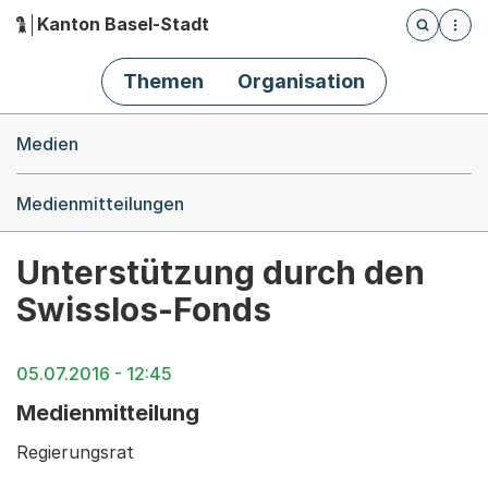
Kanton Basel-Stadt
Öffnet die
(Dieser Link führt zur Startseite)
Hauptnavigation
Themen
Organisation
Breadcrumb-Navigation
Medien
Medienmitteilungen
Unterstützung durch den
Swisslos-Fonds
05.07.2016 - 12:45
Medienmitteilung
Regierungsrat