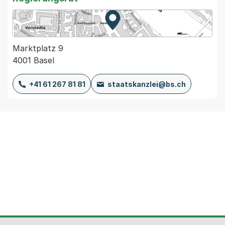
Zur Karte von MapBS.
Externer Link, wird in einem
Marktplatz 9
4001 Basel
+41 61 267 81 81
staatskanzlei@bs.ch