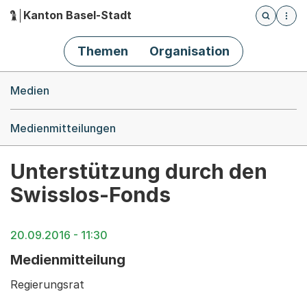
Kanton Basel-Stadt
Öffnet die
(Dieser Link führt zur Startseite)
Hauptnavigation
Themen
Organisation
Breadcrumb-Navigation
Medien
Medienmitteilungen
Unterstützung durch den
Swisslos-Fonds
20.09.2016 - 11:30
Medienmitteilung
Regierungsrat