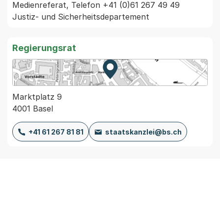
Medienreferat, Telefon +41 (0)61 267 49 49 
Justiz- und Sicherheitsdepartement
Regierungsrat
Zur Karte von MapBS.
Externer Link, wird in einem
Marktplatz 9
4001 Basel
+41 61 267 81 81
staatskanzlei@bs.ch