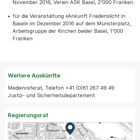
November 2016, Verein ASK Basel, 2'000 Franken
für die Veranstaltung «Ankunft Friedenslicht in
Basel» im Dezember 2016 auf dem Münsterplatz,
Arbeitsgruppe der Kirchen beider Basel, 1'000
Franken
Weitere Auskünfte
Medienreferat, Telefon +41 (0)61 267 49 49 
Justiz- und Sicherheitsdepartement
Regierungsrat
Zur Karte von MapBS.
Externer Link, wird in einem