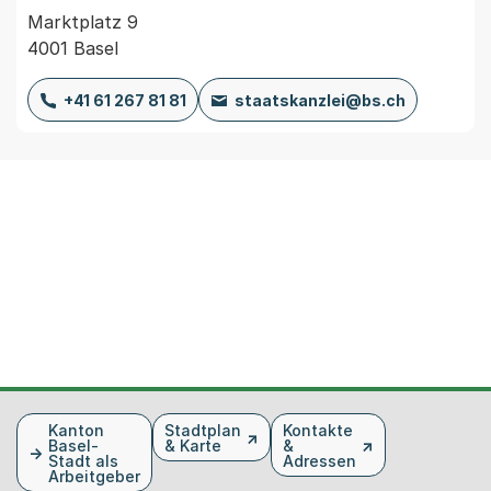
Marktplatz 9
4001 Basel
+41 61 267 81 81
staatskanzlei@bs.ch
Fusszeile
Kanton
Stadtplan
Kontakte
Basel-
& Karte
&
Stadt als
Adressen
Arbeitgeber