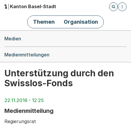
Kanton Basel-Stadt
Öffnet die
(Dieser Link führt zur Startseite)
Hauptnavigation
Themen
Organisation
Breadcrumb-Navigation
Medien
Medienmitteilungen
Unterstützung durch den
Swisslos-Fonds
22.11.2016 - 12:25
Medienmitteilung
Regierungsrat