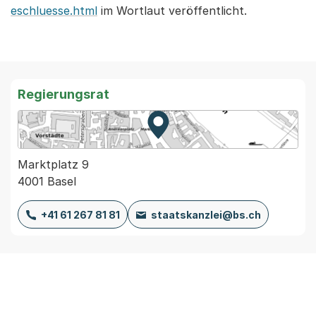
eschluesse.html
im Wortlaut veröffentlicht.
Regierungsrat
Zur Karte von MapBS.
Externer Link, wird in einem
Marktplatz 9
4001 Basel
+41 61 267 81 81
staatskanzlei@bs.ch