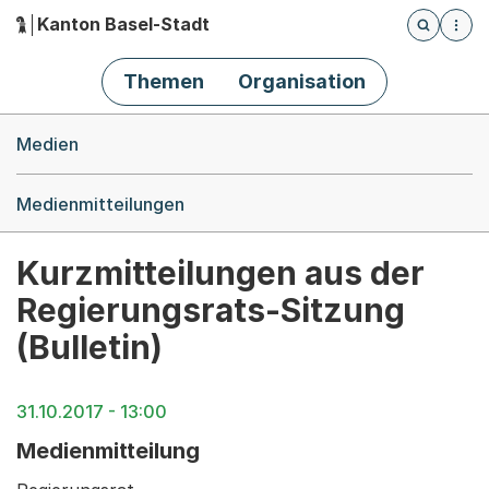
Kanton Basel-Stadt
Öffnet die
(Dieser Link führt zur Startseite)
Hauptnavigation
Themen
Organisation
Breadcrumb-Navigation
Medien
Medienmitteilungen
Kurzmitteilungen aus der
Regierungsrats-Sitzung
(Bulletin)
31.10.2017 - 13:00
Medienmitteilung