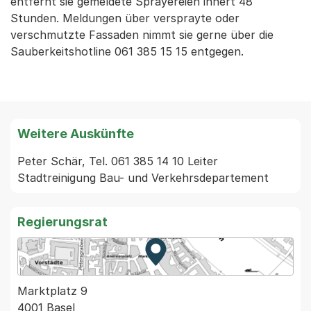
entfernt sie gemeldete Sprayereien innert 48
Stunden. Meldungen über versprayte oder
verschmutzte Fassaden nimmt sie gerne über die
Sauberkeitshotline 061 385 15 15 entgegen.
Weitere Auskünfte
Peter Schär, Tel. 061 385 14 10 Leiter 
Stadtreinigung Bau- und Verkehrsdepartement
Regierungsrat
Zur Karte von MapBS.
Externer Link, wird in einem
Marktplatz 9
4001 Basel