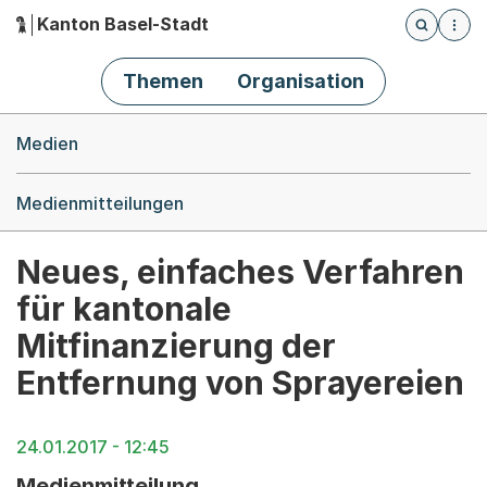
Kanton Basel-Stadt
Öffnet die
(Dieser Link führt zur Startseite)
Hauptnavigation
Themen
Organisation
Breadcrumb-Navigation
Medien
Medienmitteilungen
Neues, einfaches Verfahren
für kantonale
Mitfinanzierung der
Entfernung von Sprayereien
24.01.2017 - 12:45
Medienmitteilung