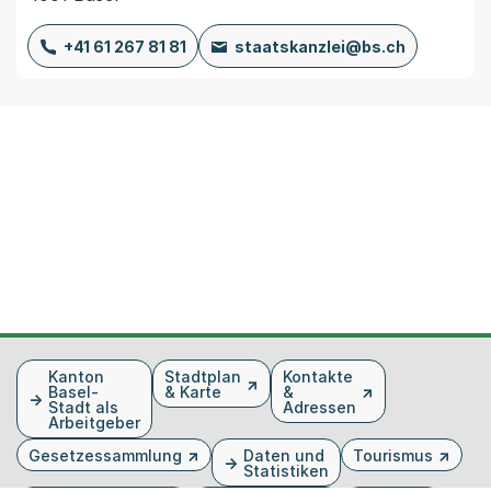
+41 61 267 81 81
staatskanzlei@bs.ch
Fusszeile
Kanton
Stadtplan
Kontakte
Basel-
& Karte
&
Stadt als
Adressen
Arbeitgeber
Gesetzessammlung
Daten und
Tourismus
Statistiken