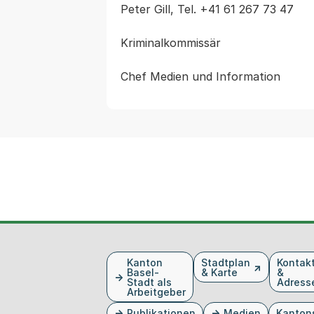
Peter Gill, Tel. +41 61 267 73 47

Kriminalkommissär

Fusszeile
Kanton
Stadtplan
Kontak
Basel-
& Karte
&
Stadt als
Adress
Arbeitgeber
Publikationen
Medien
Kanton