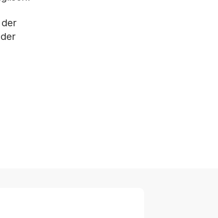
 der
 der