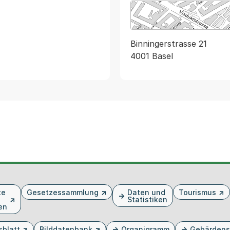
Binningerstrasse 21
4001 Basel
te
Gesetzessammlung
Daten und
Tourismus
Statistiken
en
sblatt
Bilddatenbank
Organigramm
Gebärdens