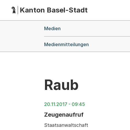
Kanton Basel-Stadt
Hauptnavigation
(Dieser Link führt zur Startseite)
Breadcrumb-Navigation
Medien
Medienmitteilungen
Raub
20.11.2017 - 09:45
Zeugenaufruf
Staatsanwaltschaft