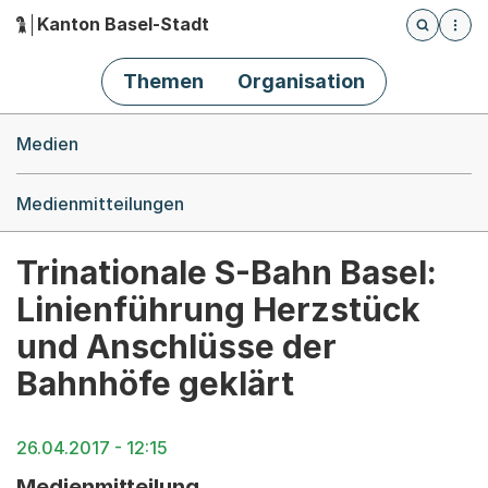
Kanton Basel-Stadt
Öffnet die
(Dieser Link führt zur Startseite)
Hauptnavigation
Themen
Organisation
Breadcrumb-Navigation
Medien
Medienmitteilungen
Trinationale S-Bahn Basel:
Linienführung Herzstück
und Anschlüsse der
Bahnhöfe geklärt
26.04.2017 - 12:15
Medienmitteilung