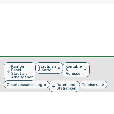
Fusszeile
Kanton
Stadtplan
Kontakte
Basel-
& Karte
&
Stadt als
Adressen
Arbeitgeber
Gesetzessammlung
Daten und
Tourismus
Statistiken
Veranstaltungen
Publikationen
Medien
Kantonsblatt
Bilddatenbank
Organigramm
Gebärdensprache