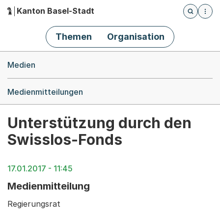
Kanton Basel-Stadt
Öffnet die
(Dieser Link führt zur Startseite)
Hauptnavigation
Themen
Organisation
Breadcrumb-Navigation
Medien
Medienmitteilungen
Unterstützung durch den
Swisslos-Fonds
17.01.2017 - 11:45
Medienmitteilung
Regierungsrat