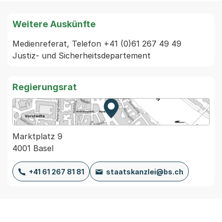
Weitere Auskünfte
Medienreferat, Telefon +41 (0)61 267 49 49 
Justiz- und Sicherheitsdepartement
Regierungsrat
Zur Karte von MapBS.
Externer Link, wird in einem
Marktplatz 9
4001 Basel
+41 61 267 81 81
staatskanzlei@bs.ch