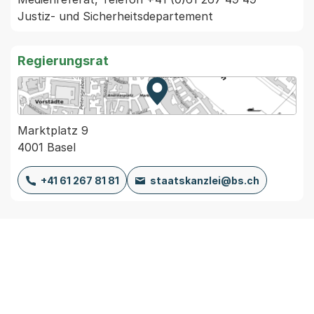
Justiz- und Sicherheitsdepartement 
Regierungsrat
Zur Karte von MapBS.
Externer Link, wird in einem
Marktplatz 9
4001 Basel
+41 61 267 81 81
staatskanzlei@bs.ch