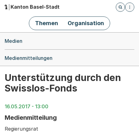
Kanton Basel-Stadt
Öffnet die
(Dieser Link führt zur Startseite)
Hauptnavigation
Themen
Organisation
Breadcrumb-Navigation
Medien
Medienmitteilungen
Unterstützung durch den
Swisslos-Fonds
16.05.2017 - 13:00
Medienmitteilung
Regierungsrat