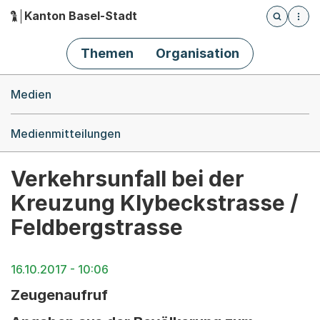
Kanton Basel-Stadt
Öffnet die
(Dieser Link führt zur Startseite)
Hauptnavigation
Themen
Organisation
Breadcrumb-Navigation
Medien
Medienmitteilungen
Verkehrsunfall bei der
Kreuzung Klybeckstrasse /
Feldbergstrasse
16.10.2017 - 10:06
Zeugenaufruf