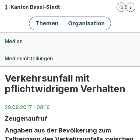
Kanton Basel-Stadt
Öffnet die
(Dieser Link führt zur Startseite)
Hauptnavigation
Themen
Organisation
Breadcrumb-Navigation
Medien
Medienmitteilungen
Verkehrsunfall mit
pflichtwidrigem Verhalten
29.09.2017 - 08:19
Zeugenaufruf
Angaben aus der Bevölkerung zum
Tathergang des Verkehrsunfalls zwischen