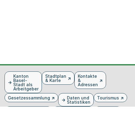
Fusszeile
Kanton
Stadtplan
Kontakte
Basel-
& Karte
&
Stadt als
Adressen
Arbeitgeber
Gesetzessammlung
Daten und
Tourismus
Statistiken
Veranstaltungen
Publikationen
Medien
Kantonsblatt
Bilddatenbank
Organigramm
Gebärdensprache