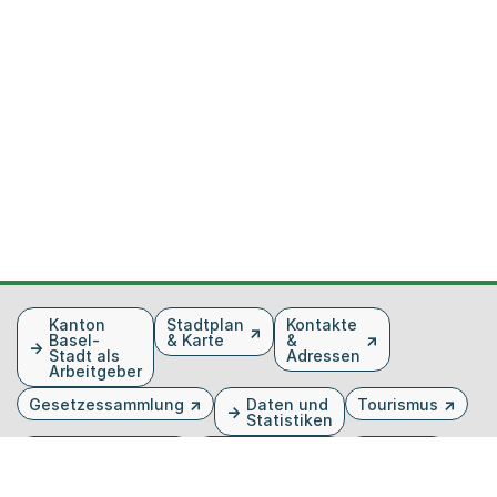
Fusszeile
Kanton
Stadtplan
Kontakte
Basel-
& Karte
&
Stadt als
Adressen
Arbeitgeber
Gesetzessammlung
Daten und
Tourismus
Statistiken
Veranstaltungen
Publikationen
Medien
Kantonsblatt
Bilddatenbank
Organigramm