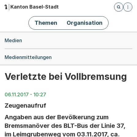
Kanton Basel-Stadt
Öffnet die
(Dieser Link führt zur Startseite)
Hauptnavigation
Themen
Organisation
Breadcrumb-Navigation
Medien
Medienmitteilungen
Verletzte bei Vollbremsung
06.11.2017 - 10:27
Zeugenaufruf
Angaben aus der Bevölkerung zum
Bremsmanöver des BLT-Bus der Linie 37,
im Leimgrubenweg vom 03.11.2017, ca.