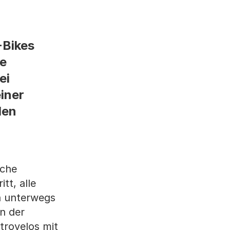
-Bikes
ie
ei
iner
den
iche
t, alle
h unterwegs
n der
trovelos mit