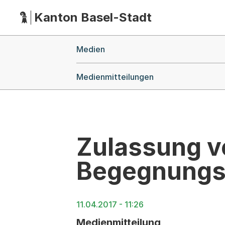
Kanton Basel-Stadt
Hauptnavigation
(Dieser Link führt zur Startseite)
Breadcrumb-Navigation
Medien
Medienmitteilungen
Zulassung vo
Begegnungsz
11.04.2017 - 11:26
Medienmitteilung