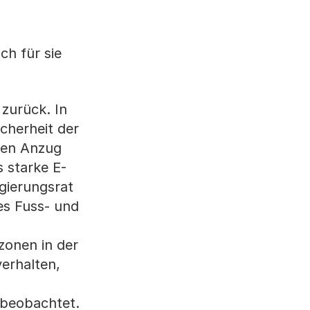
h für sie
zurück. In
icherheit der
den Anzug
 starke E-
gierungsrat
es Fuss- und
szonen in der
erhalten,
 beobachtet.