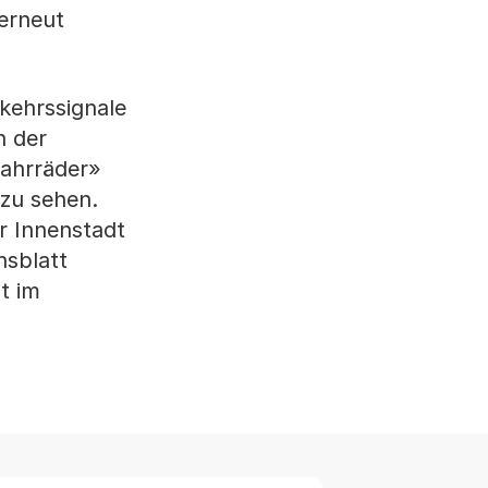
 erneut
kehrssignale
n der
fahrräder»
zu sehen.
r Innenstadt
nsblatt
t im