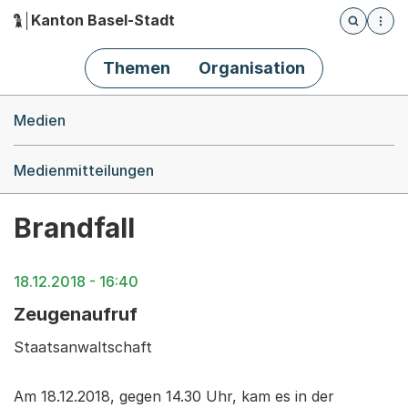
Kanton Basel-Stadt
Öffnet die
(Dieser Link führt zur Startseite)
Hauptnavigation
Themen
Organisation
Breadcrumb-Navigation
Medien
Medienmitteilungen
Brandfall
18.12.2018 - 16:40
Zeugenaufruf
Staatsanwaltschaft
Am 18.12.2018, gegen 14.30 Uhr, kam es in der