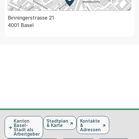
Zur Karte von MapBS.
Externer Link, wird in einem
Binningerstrasse 21
4001 Basel
Fusszeile
Kanton
Stadtplan
Kontakte
Basel-
& Karte
&
Stadt als
Adressen
Arbeitgeber