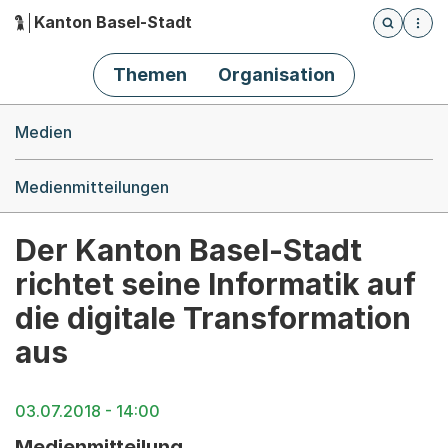
Kanton Basel-Stadt
Öffnet die
(Dieser Link führt zur Startseite)
Hauptnavigation
Themen
Organisation
Breadcrumb-Navigation
Medien
Medienmitteilungen
Der Kanton Basel-Stadt
richtet seine Informatik auf
die digitale Transformation
aus
03.07.2018 - 14:00
Medienmitteilung