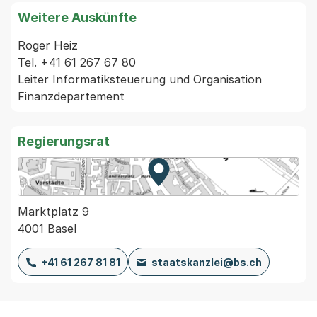
Weitere Auskünfte
Roger Heiz

Tel. +41 61 267 67 80

Leiter Informatiksteuerung und Organisation

Regierungsrat
Zur Karte von MapBS.
Externer Link, wird in einem
Marktplatz 9
4001 Basel
+41 61 267 81 81
staatskanzlei@bs.ch