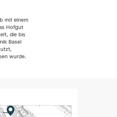
eb mit einem
das Hofgut
t, die bis
nik Basel
utzt,
eben wurde.
Zur Karte von MapBS.
Externer Link, wird in einem neuen Tab oder Fenster