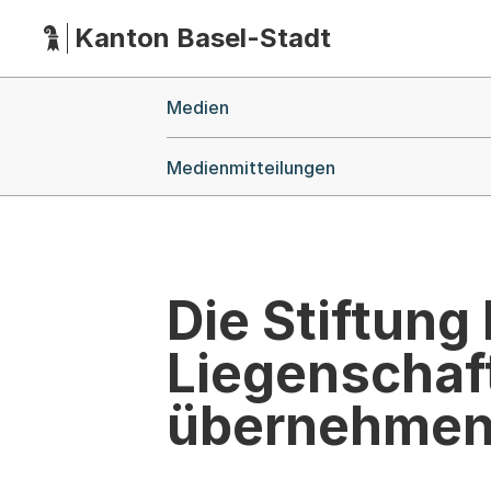
Kanton Basel-Stadt
Hauptnavigation
(Dieser Link führt zur Startseite)
Breadcrumb-Navigation
Medien
Medienmitteilungen
Die Stiftung
Liegenschaf
übernehme