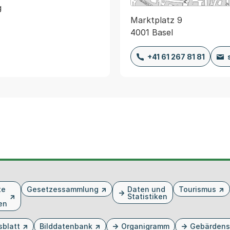


Marktplatz 9
4001 Basel
+41 61 267 81 81
te
Gesetzessammlung
Daten und
Tourismus
Statistiken
en
sblatt
Bilddatenbank
Organigramm
Gebärdens