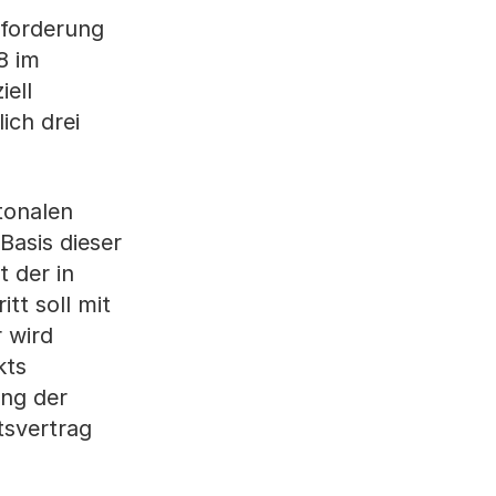
sforderung
8 im
ell
ich drei
tonalen
Basis dieser
 der in
tt soll mit
 wird
kts
ung der
tsvertrag