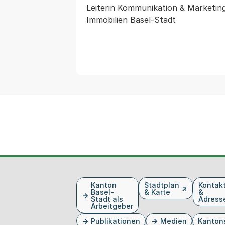
Leiterin Kommunikation & Marketing
Fusszeile
Kanton
Stadtplan
Kontak
Basel-
& Karte
&
Stadt als
Adress
Arbeitgeber
Publikationen
Medien
Kanton