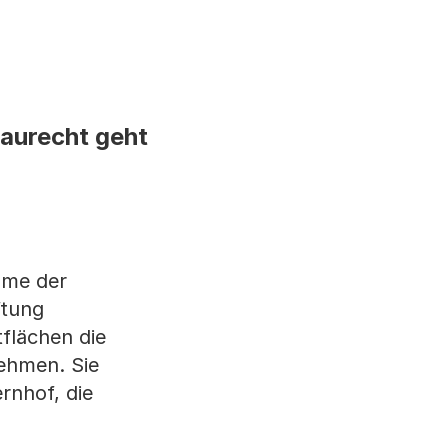
aurecht geht
hme der
ftung
flächen die
ehmen. Sie
nhof, die