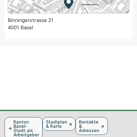
Zur Karte von MapBS.
Externer Link, wird in einem
Binningerstrasse 21
4001 Basel
Fusszeile
Kanton
Stadtplan
Kontakte
Basel-
& Karte
&
Stadt als
Adressen
Arbeitgeber