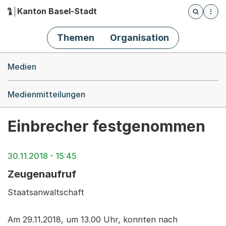
Kanton Basel-Stadt
Öffnet die
(Dieser Link führt zur Startseite)
Hauptnavigation
Themen
Organisation
Breadcrumb-Navigation
Medien
Medienmitteilungen
Einbrecher festgenommen
30.11.2018 - 15:45
Zeugenaufruf
Staatsanwaltschaft
Am 29.11.2018, um 13.00 Uhr, konnten nach