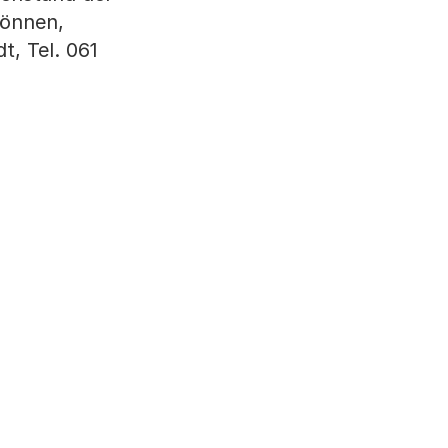
können,
t, Tel. 061