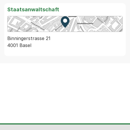
Staatsanwaltschaft
Zur Karte von MapBS.
Externer Link, wird in einem
Binningerstrasse 21
4001 Basel