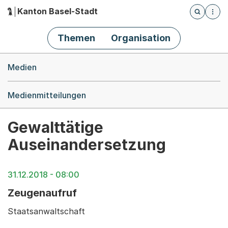
Kanton Basel-Stadt
Öffnet die
(Dieser Link führt zur Startseite)
Hauptnavigation
Themen
Organisation
Breadcrumb-Navigation
Medien
Medienmitteilungen
Gewalttätige
Auseinandersetzung
31.12.2018 - 08:00
Zeugenaufruf
Staatsanwaltschaft