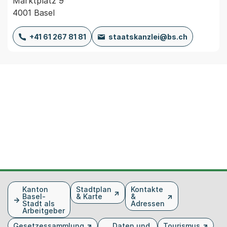
Marktplatz 9
4001 Basel
+41 61 267 81 81
staatskanzlei@bs.ch
Fusszeile
Kanton
Stadtplan
Kontakte
Basel-
& Karte
&
Stadt als
Adressen
Arbeitgeber
Gesetzessammlung
Daten und
Tourismus