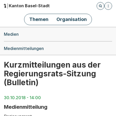
Kanton Basel-Stadt
Öffnet die
(Dieser Link führt zur Startseite)
Hauptnavigation
Themen
Organisation
Breadcrumb-Navigation
Medien
Medienmitteilungen
Kurzmitteilungen aus der
Regierungsrats-Sitzung
(Bulletin)
30.10.2018 - 14:00
Medienmitteilung