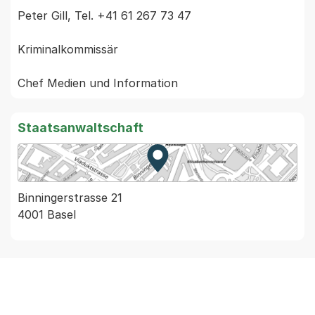
Peter Gill, Tel. +41 61 267 73 47

Kriminalkommissär

Staatsanwaltschaft
Zur Karte von MapBS.
Externer Link, wird in einem
Binningerstrasse 21
4001 Basel