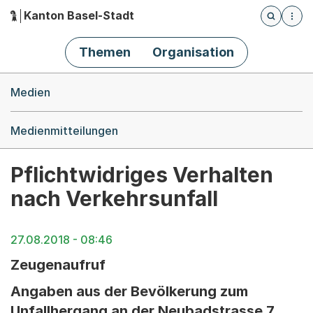
Kanton Basel-Stadt
Öffnet die
(Dieser Link führt zur Startseite)
Hauptnavigation
Themen
Organisation
Breadcrumb-Navigation
Medien
Medienmitteilungen
Pflichtwidriges Verhalten
nach Verkehrsunfall
27.08.2018 - 08:46
Zeugenaufruf
Angaben aus der Bevölkerung zum
Unfallhergang an der Neubadstrasse 7