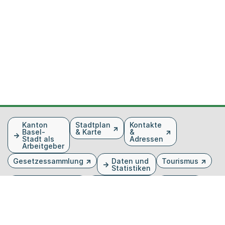
Fusszeile
Kanton
Stadtplan
Kontakte
Basel-
& Karte
&
Stadt als
Adressen
Arbeitgeber
Gesetzessammlung
Daten und
Tourismus
Statistiken
Veranstaltungen
Publikationen
Medien
Kantonsblatt
Bilddatenbank
Organigramm
Gebärdensprache