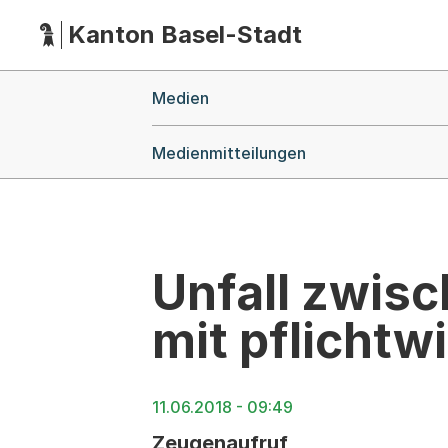
Kanton Basel-Stadt
Hauptnavigation
(Dieser Link führt zur Startseite)
Breadcrumb-Navigation
Medien
Medienmitteilungen
Unfall zwis
mit pflichtw
11.06.2018 - 09:49
Zeugenaufruf