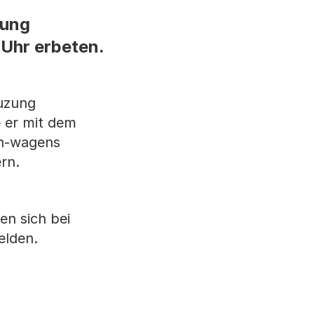
zung
 Uhr erbeten.
uzung
e er mit dem
en-wagens
rn.
n sich bei
elden.