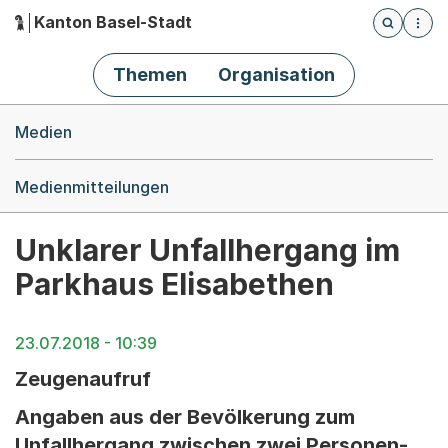
Kanton Basel-Stadt
Öffnet die
(Dieser Link führt zur Startseite)
Hauptnavigation
Themen
Organisation
Breadcrumb-Navigation
Medien
Medienmitteilungen
Unklarer Unfallhergang im
Parkhaus Elisabethen
23.07.2018 - 10:39
Zeugenaufruf
Angaben aus der Bevölkerung zum
Unfallhergang zwischen zwei Personen-