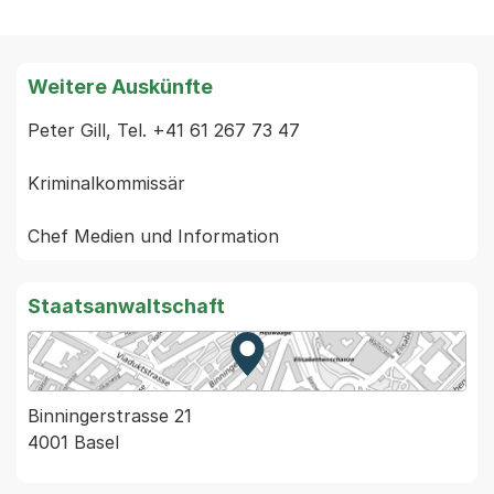
Weitere Auskünfte
Peter Gill, Tel. +41 61 267 73 47

Kriminalkommissär

Staatsanwaltschaft
Zur Karte von MapBS.
Externer Link, wird in einem
Binningerstrasse 21
4001 Basel