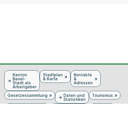
Fusszeile
Kanton
Stadtplan
Kontakte
Basel-
& Karte
&
Stadt als
Adressen
Arbeitgeber
Gesetzessammlung
Daten und
Tourismus
Statistiken
Veranstaltungen
Publikationen
Medien
Kantonsblatt
Bilddatenbank
Organigramm
Gebärdensprache