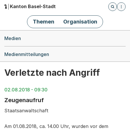
Kanton Basel-Stadt
Öffnet die
(Dieser Link führt zur Startseite)
Hauptnavigation
Themen
Organisation
Breadcrumb-Navigation
Medien
Medienmitteilungen
Verletzte nach Angriff
02.08.2018 - 09:30
Zeugenaufruf
Staatsanwaltschaft
Am 01.08.2018, ca. 14.00 Uhr, wurden vor dem