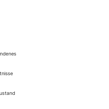
andenes
tnisse
zustand