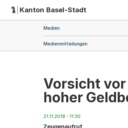
Kanton Basel-Stadt
Hauptnavigation
(Dieser Link führt zur Startseite)
Breadcrumb-Navigation
Medien
Medienmitteilungen
Vorsicht vo
hoher Geldb
21.11.2018 - 11:30
Zeugenaufruf