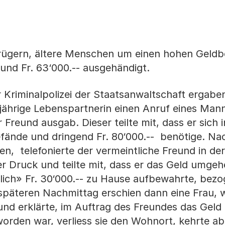
trügern, ältere Menschen um einen hohen Geldb
und Fr. 63‘000.-- ausgehändigt.
 Kriminalpolizei der Staatsanwaltschaft ergaben
jährige Lebenspartnerin einen Anruf eines Man
r Freund ausgab. Dieser teilte mit, dass er sich i
befände und dringend Fr. 80‘000.-- benötige. N
fen, telefonierte der vermeintliche Freund in de
r Druck und teilte mit, dass er das Geld umge
lich» Fr. 30‘000.-- zu Hause aufbewahrte, bezog
späteren Nachmittag erschien dann eine Frau, 
nd erklärte, im Auftrag des Freundes das Geld
worden war, verliess sie den Wohnort, kehrte a