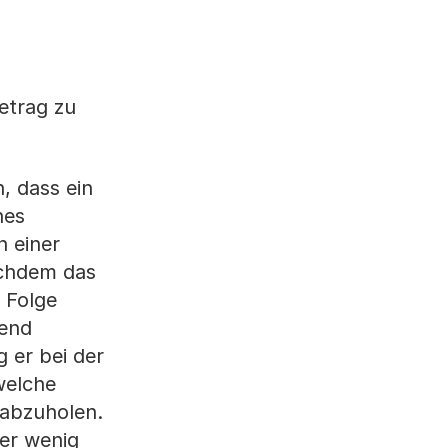
etrag zu
, dass ein
nes
n einer
achdem das
r Folge
hend
 er bei der
welche
 abzuholen.
ber wenig