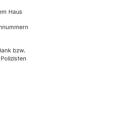
rem Haus
tennummern
 Bank bzw.
Polizisten