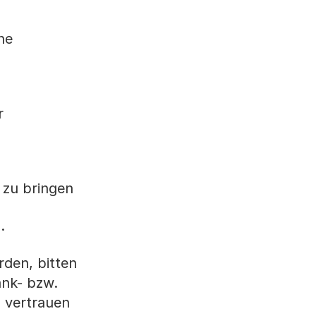
ne
r
 zu bringen
.
den, bitten
ank- bzw.
 vertrauen