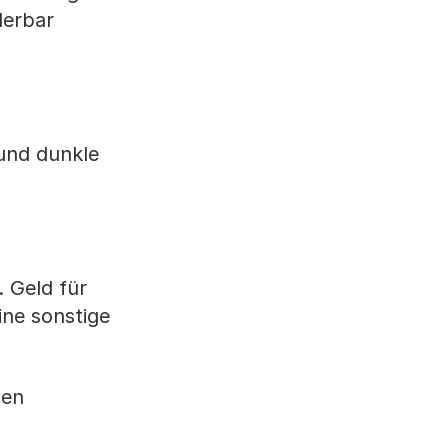
derbar
 und dunkle
. Geld für
ine sonstige
nen