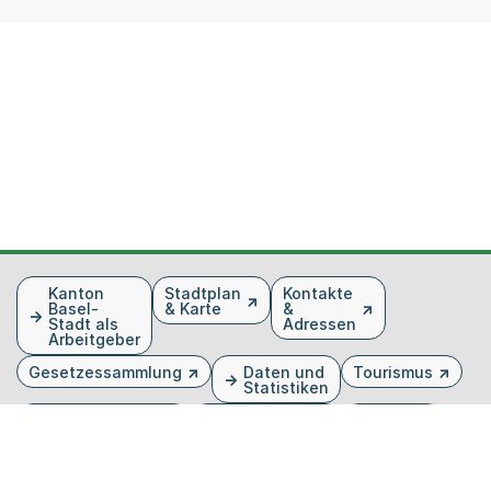
Fusszeile
Kanton
Stadtplan
Kontakte
Basel-
& Karte
&
Stadt als
Adressen
Arbeitgeber
Gesetzessammlung
Daten und
Tourismus
Statistiken
Veranstaltungen
Publikationen
Medien
Kantonsblatt
Bilddatenbank
Organigramm
Gebärdensprache