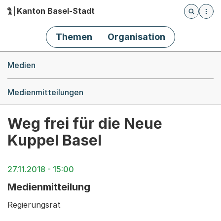
Kanton Basel-Stadt
Öffnet die
(Dieser Link führt zur Startseite)
Hauptnavigation
Themen
Organisation
Breadcrumb-Navigation
Medien
Medienmitteilungen
Weg frei für die Neue
Kuppel Basel
27.11.2018 - 15:00
Medienmitteilung
Regierungsrat