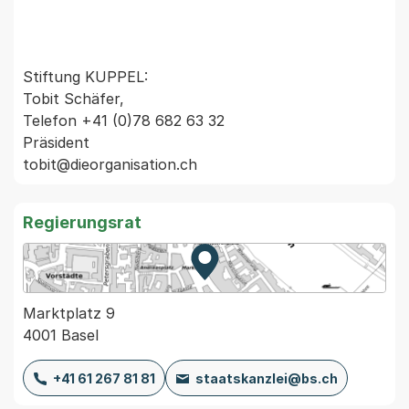
Stiftung KUPPEL:

Tobit Schäfer,

Telefon +41 (0)78 682 63 32

Präsident

Regierungsrat
Zur Karte von MapBS.
Externer Link, wird in einem
Marktplatz 9
4001 Basel
+41 61 267 81 81
staatskanzlei@bs.ch