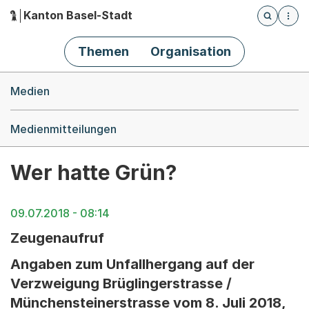
Kanton Basel-Stadt
Öffnet die
(Dieser Link führt zur Startseite)
Hauptnavigation
Themen
Organisation
Breadcrumb-Navigation
Medien
Medienmitteilungen
Wer hatte Grün?
09.07.2018 - 08:14
Zeugenaufruf
Angaben zum Unfallhergang auf der
Verzweigung Brüglingerstrasse /
Münchensteinerstrasse vom 8. Juli 2018,