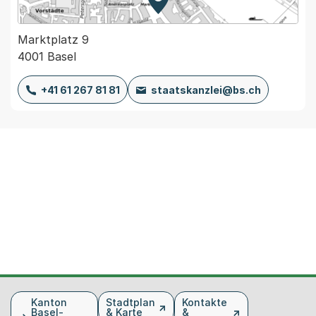
Zur Karte von MapBS.
Externer Link, wird in einem
Marktplatz 9
4001 Basel
+41 61 267 81 81
staatskanzlei@bs.ch
Fusszeile
Kanton
Stadtplan
Kontakte
Basel-
& Karte
&