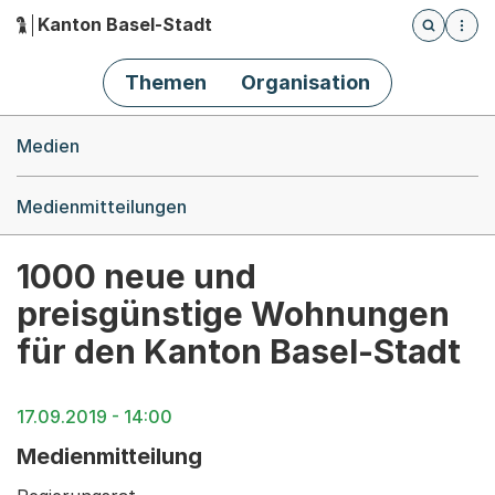
Kanton Basel-Stadt
Öffnet die
(Dieser Link führt zur Startseite)
Hauptnavigation
Themen
Organisation
Breadcrumb-Navigation
Medien
Medienmitteilungen
1000 neue und
preisgünstige Wohnungen
für den Kanton Basel-Stadt
17.09.2019 - 14:00
Medienmitteilung