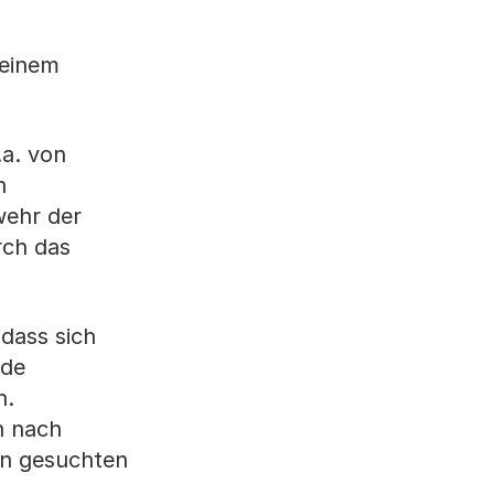
 einem
.a. von
n
wehr der
rch das
 dass sich
ude
n.
n nach
en gesuchten