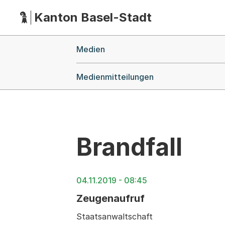
Kanton Basel-Stadt
Hauptnavigation
(Dieser Link führt zur Startseite)
Breadcrumb-Navigation
Medien
Medienmitteilungen
Brandfall
04.11.2019 - 08:45
Zeugenaufruf
Staatsanwaltschaft