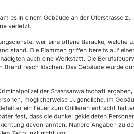
kam es in einem Gebäude an der Uferstrasse zu
ne verletzt.
ungsdienste, weil eine offene Baracke, welche u
and stand. Die Flammen griffen bereits auf eine
hädigten auch eine Werkstatt. Die Berufsfeuer
en Brand rasch löschen. Das Gebäude wurde du
Kriminalpolizei der Staatsanwaltschaft ergaben,
ersonen, möglicherweise Jugendliche, im Gebä
ehälter ein Feuer zum Grillieren entfacht hatte
päter fest, dass die dunkel gekleideten Persone
Richtung davonrannten. Nähere Angaben zu d
len Zeitpunkt nicht vor.