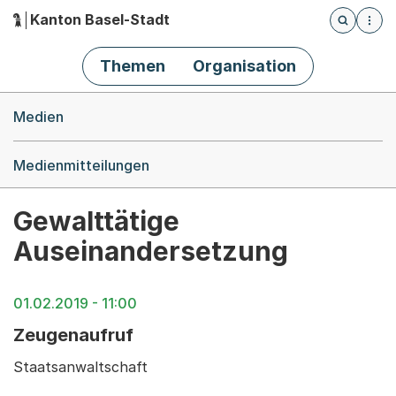
Kanton Basel-Stadt
Öffnet die
(Dieser Link führt zur Startseite)
Hauptnavigation
Themen
Organisation
Breadcrumb-Navigation
Medien
Medienmitteilungen
Gewalttätige
Auseinandersetzung
01.02.2019 - 11:00
Zeugenaufruf
Staatsanwaltschaft