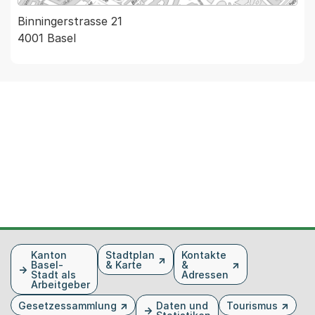
Binningerstrasse 21
4001 Basel
Fusszeile
Kanton
Stadtplan
Kontakte
Basel-
& Karte
&
Stadt als
Adressen
Arbeitgeber
Gesetzessammlung
Daten und
Tourismus