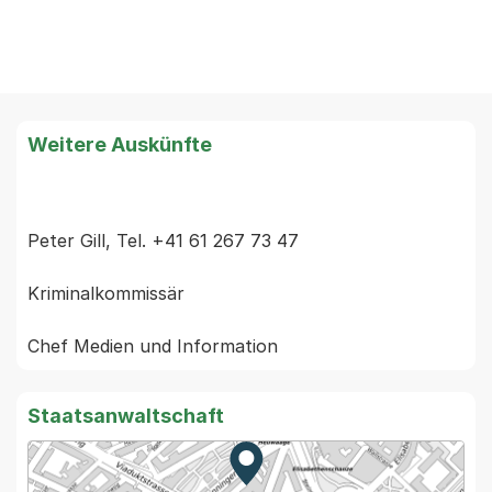
Weitere Auskünfte
Peter Gill, Tel. +41 61 267 73 47

Kriminalkommissär

Staatsanwaltschaft
Zur Karte von MapBS.
Externer Link, wird in einem